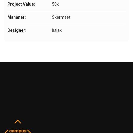
Project Value:
50k
Mananer:
Skermset
Designer:
Istiak