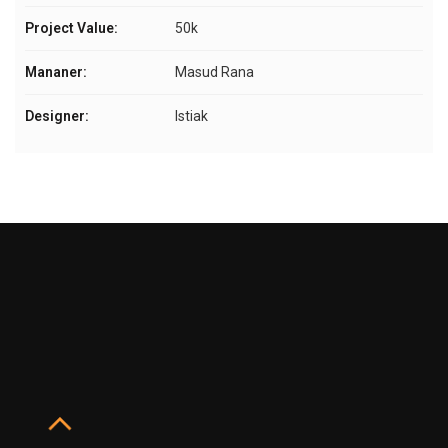
Project Value:
50k
Mananer:
Masud Rana
Designer:
Istiak