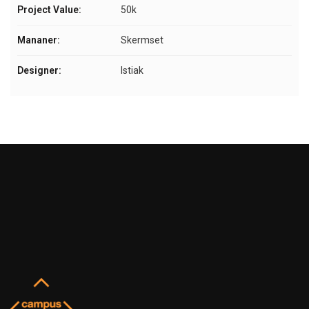
Project Value:
50k
Mananer:
Skermset
Designer:
Istiak