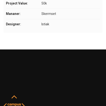
Project Value:
50k
Mananer:
Skermset
Designer:
Istiak